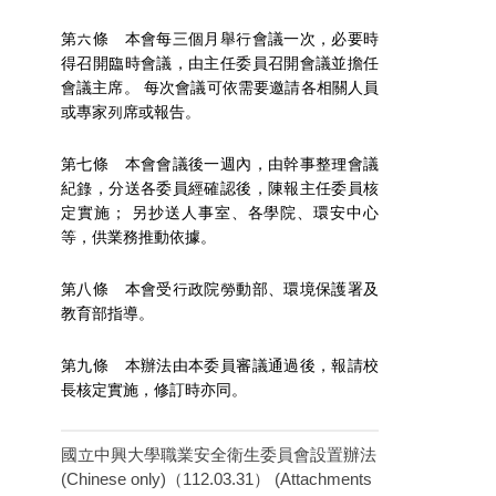
第六條 本會每三個月舉行會議一次，必要時
得召開臨時會議，由主任委員召開會議並擔任
會議主席。 每次會議可依需要邀請各相關人員
或專家列席或報告。
第七條 本會會議後一週內，由幹事整理會議
紀錄，分送各委員經確認後，陳報主任委員核
定實施； 另抄送人事室、各學院、環安中心
等，供業務推動依據。
第八條 本會受行政院勞動部、環境保護署及
教育部指導。
第九條 本辦法由本委員審議通過後，報請校
長核定實施，修訂時亦同。
國立中興大學職業安全衛生委員會設置辦法
(Chinese only)（112.03.31） (Attachments