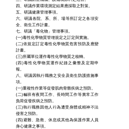
四、研議作業環境測定結果應採取之對策。
五、研議健康管理事項。
六、研議各院、系、所、場等所訂定之各項安
全、衛生工作計畫。
七、研議「毒化物」管理事項。
(一)毒性化學物質管理規定之訂定與實施。
(二)依規定訂定毒性化學物質危害預防及應變
計畫。
(三)所屬單位運作毒性化學物質之核轉。
(四)毒性化學物質運作紀錄之彙整及定期申
報。
八、研議因執行職務之安全及衛生防護措施事
項。
(一)重複性作業等促發肌肉骨骼疾病之預防。
(二)輪班有夜間工作、長時間工作等異常工作
負荷促發疾病之預防。
(三)執行職務因他人行為遭受身體或精神不法
侵害之預防。
(四)避難、急救、休息或其他為保護作業人員
身心健康之事項。