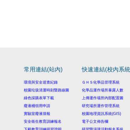
常用連結(站內)
快速連結(校內系統
環境與安全巡查紀錄
ＧＨＳ化學品管理系統
校園垃圾清運時刻暨路線圖
化學品運作場所暴露人數
綠色採購表單下載
上傳運作場所內部配置圖
廢液桶領用申請
研究場所運作管理系統
實驗室廢液填報
校園地理資訊系統(GIS)
安全衛生教育訓練報名
電子公文佈告欄
下載教育訓練研習證明
研習暨演講活動報名系統