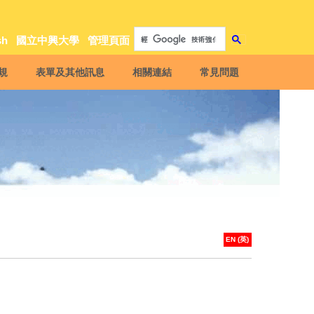
sh
國立中興大學
管理頁面
規
表單及其他訊息
相關連結
常見問題
EN (英)