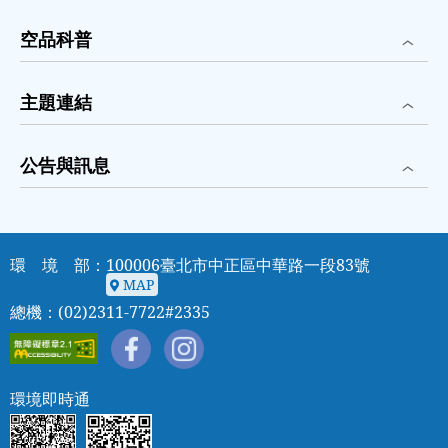
-9%、
2020
空品科普
-17%、
2021
-26%、
主題連結
2022
-23%、
2023
公告與訊息
-20%、
2024
-23%、
2025
-31%，
環 境 部：100006臺北市中正區中華路一段83號
O3：
MAP
2016
MAP
總機：(02)2311-7722#2335
0%、
2017
+10%、
2018
+11%、
環境即時通
2019
+11%、