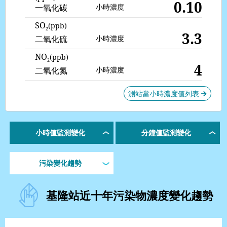
0.10
一氧化碳
小時濃度
SO
(ppb)
2
3.3
小時濃度
二氧化硫
NO
(ppb)
2
4
小時濃度
二氧化氮
測站當小時濃度值列表
箭
頭
符
號
小時值監測變化
分鐘值監測變化
污染變化趨勢
基隆站
近十年污染物濃度變化趨勢
基
隆