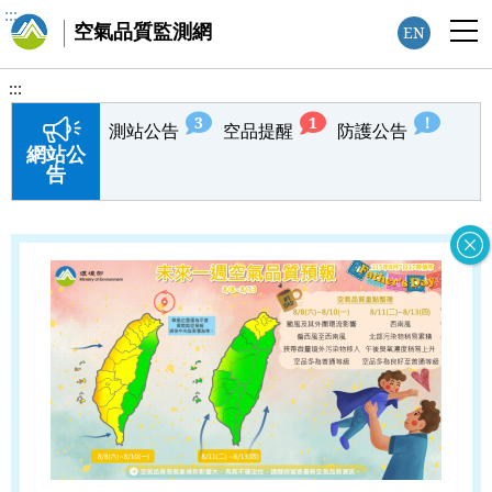
:::
空氣品質監測網
EN
:::
3
1
！
測站公告
空品提醒
防護公告
新
新
新
網站公
公
公
公
告
告
告
告
數
數
數
量
量
量