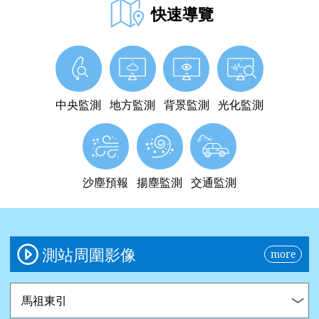
0%、
快速導覽
2017
-4%、
2018
-1%、
2019
+11%、
中央監測
地方監測
背景監測
光化監測
2020
-6%、
2021
-12%、
2022
-21%、
沙塵預報
揚塵監測
交通監測
2023
-9%、
2024
-20%、
2025
測站周圍影像
more
-18%，
PM₂.₅：
測
測
2016
站：
站：
0%、
2017