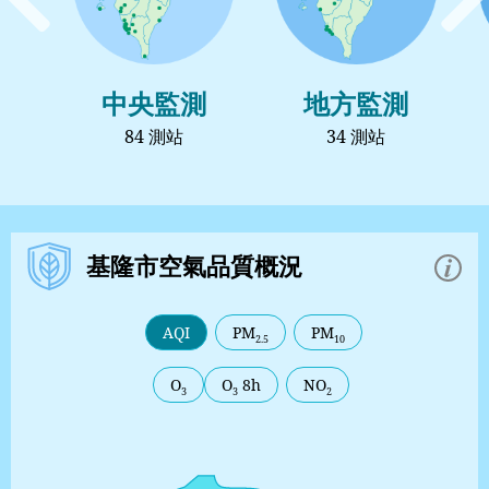
左
中央監測
地方監測
84 測站
34 測站
基隆市空氣品質概況
AQI
PM
PM
2.5
10
O
O
8h
NO
3
3
2