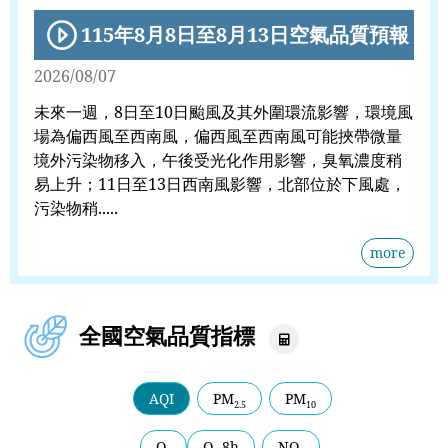
115年8月8日至8月13日空氣品質預報
2026/08/07
未來一週，8日至10日颱風及其外圍環流影響，環境風
場為偏西風至西南風，偏西風至西南風可能挾帶微量
境外污染物移入，午後受光化作用影響，臭氧濃度稍
易上升；11日至13日西南風影響，北部位於下風處，
污染物稍.....
more
全國空氣品質指標
全
台
空
品
AQI
PM
PM
2.5
10
狀
況
O
O
8h
NO