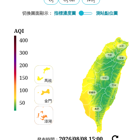
站
3
3
2
數
切換圖面顯示：
指標濃度圖
測站點位圖
統
計
AQI
400
300
200
150
馬祖
100
金門
50
澎湖
2026/08/08 15:00
重
發布時間：