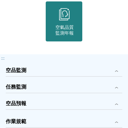
-6%、
2019
-13%、
2020
-22%、
空氣品質
2021
監測年報
-22%、
2022
-28%、
2023
:::
-25%、
2024
空品監測
-29%、
2025
-33%，
任務監測
CO：
2016
0%、
空品預報
2017
-11%、
2018
作業規範
-17%、
2019