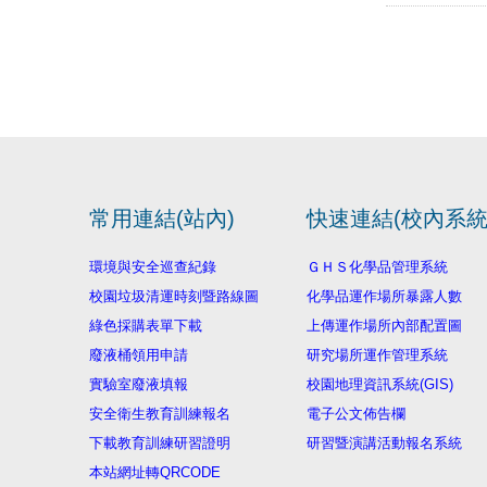
常用連結(站內)
快速連結(校內系統
環境與安全巡查紀錄
ＧＨＳ化學品管理系統
校園垃圾清運時刻暨路線圖
化學品運作場所暴露人數
綠色採購表單下載
上傳運作場所內部配置圖
廢液桶領用申請
研究場所運作管理系統
實驗室廢液填報
校園地理資訊系統(GIS)
安全衛生教育訓練報名
電子公文佈告欄
下載教育訓練研習證明
研習暨演講活動報名系統
本站網址轉QRCODE