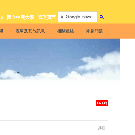
sh
國立中興大學
管理頁面
規
表單及其他訊息
相關連結
常見問題
EN (英)
其它