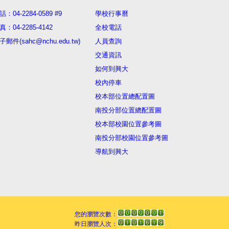
話：04-2284-0589 #9
學校行事曆
真：04-2285-4142
全校電話
子郵件(sahc@nchu.edu.tw)
人員查詢
交通資訊
如何到興大
校內停車
校本部位置總配置圖
南投分部位置總配置圖
校本部校園位置參考圖
南投分部校園位置參考圖
導航到興大
您的瀏覽次數：
昨日瀏覽人次：