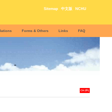
Sitemap
中文版
NCHU
lations
Forms & Others
Links
FAQ
CH (中)