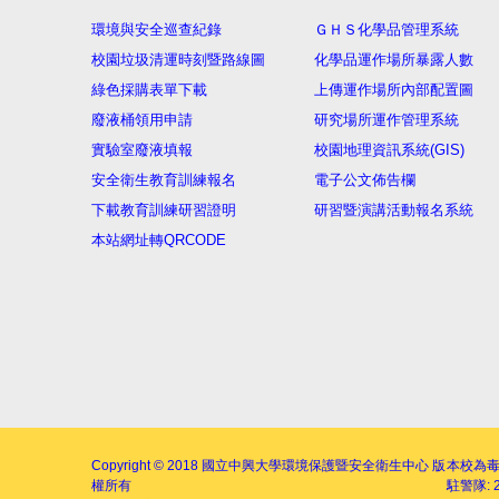
環境與安全巡查紀錄
ＧＨＳ化學品管理系統
校園垃圾清運時刻暨路線圖
化學品運作場所暴露人數
綠色採購表單下載
上傳運作場所內部配置圖
廢液桶領用申請
研究場所運作管理系統
實驗室廢液填報
校園地理資訊系統(GIS)
安全衛生教育訓練報名
電子公文佈告欄
下載教育訓練研習證明
研習暨演講活動報名系統
本站網址轉QRCODE
Copyright © 2018
國立中興大學環境保護暨安全衛生中心
版
本校為
權所有
駐警隊: 2