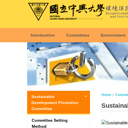
Introduction
Committees
Environment
Home
Commit
Sustainable
Development Promotion
Sustaina
Committee
Committee Setting
Method