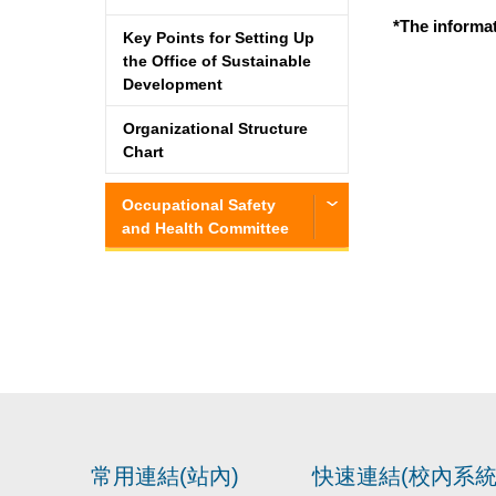
*The informat
Key Points for Setting Up
the Office of Sustainable
Development
Organizational Structure
Chart
Occupational Safety
and Health Committee
常用連結(站內)
快速連結(校內系統