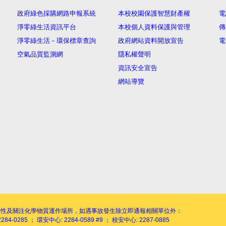
政府綠色採購網路申報系統
本校校園保護智慧財產權
電
淨零綠生活資訊平台
本校個人資料保護與管理
傳
淨零綠生活－環保標章查詢
政府網站資料開放宣告
電
空氣品質監測網
隱私權聲明
資訊安全宣告
網站導覽
毒性及關注化學物質運作場所，如遇事故發生除立即通報相關單位外：
284-0285 ； 環安中心: 2284-0589 #9 ； 校安中心: 2287-0885