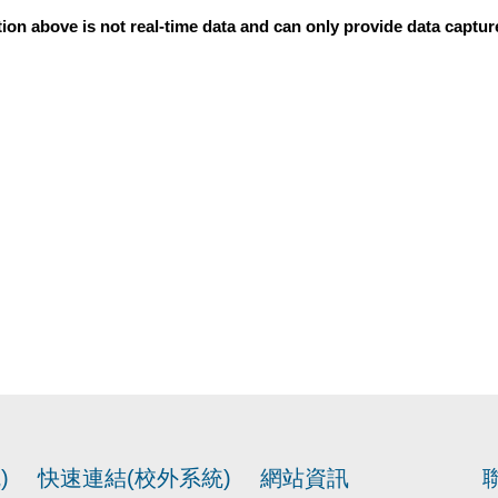
ion above is not real-time data and can only provide data captu
)
快速連結(校外系統)
網站資訊