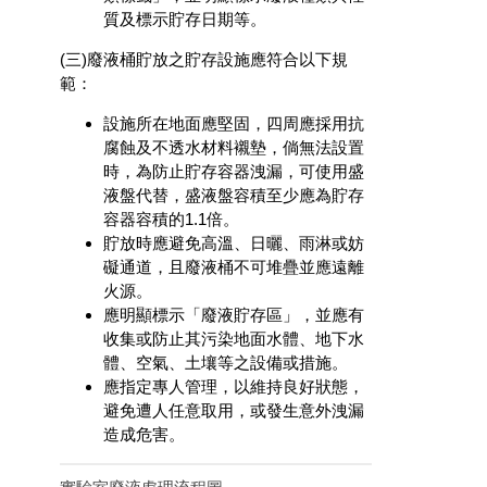
質及標示貯存日期等。
(三)廢液桶貯放之貯存設施應符合以下規
範：
設施所在地面應堅固，四周應採用抗
腐蝕及不透水材料襯墊，倘無法設置
時，為防止貯存容器洩漏，可使用盛
液盤代替，盛液盤容積至少應為貯存
容器容積的1.1倍。
貯放時應避免高溫、日曬、雨淋或妨
礙通道，且廢液桶不可堆疊並應遠離
火源。
應明顯標示「廢液貯存區」，並應有
收集或防止其污染地面水體、地下水
體、空氣、土壤等之設備或措施。
應指定專人管理，以維持良好狀態，
避免遭人任意取用，或發生意外洩漏
造成危害。