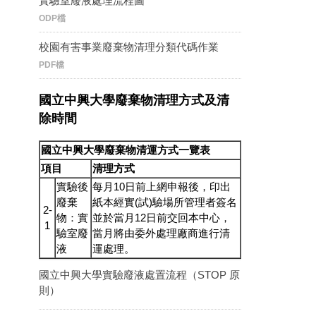
實驗室廢液處理流程圖
ODP檔
校園有害事業廢棄物清理分類代碼作業
PDF檔
國立中興大學廢棄物清理方式及清
除時間
國立中興大學廢棄物清運方式一覽表
項目
清理方式
實驗後
每月10日前上網申報後，印出
廢棄
紙本經實(試)驗場所管理者簽名
2-
物：實
並於當月12日前交回本中心，
1
驗室廢
當月將由委外處理廠商進行清
液
運處理。
國立中興大學實驗廢液處置流程（STOP 原
則）