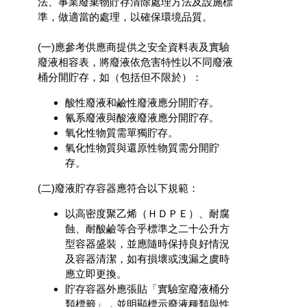
法、事業廢棄物貯存清除處理方法及設施標
準，做適當的處理，以確保環境品質。
(一)應參考供應商提供之安全資料表及實驗
廢液相容表，將廢液依危害特性以不同廢液
桶分開貯存，如（包括但不限於）：
酸性廢液和鹼性廢液應分開貯存。
氰系廢液與酸液廢液應分開貯存。
氧化性物質需單獨貯存。
氧化性物質與還原性物質需分開貯
存。
(二)廢液貯存容器應符合以下規範：
以高密度聚乙烯（ＨＤＰＥ）、耐腐
蝕、耐酸鹼等合乎標準之二十公升方
型容器盛裝，並應隨時保持良好情況
及容器清潔，如有損壞或洩漏之虞時
應立即更換。
貯存容器外應張貼「實驗室廢液桶分
類標籤」，並明顯標示廢液種類與性