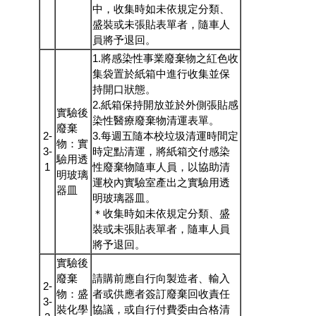
中，收集時如未依規定分類、
盛裝或未張貼表單者，隨車人
員將予退回。
1.將感染性事業廢棄物之紅色收
集袋置於紙箱中進行收集並保
持開口狀態。
2.紙箱保持開放並於外側張貼感
實驗後
染性醫療廢棄物清運表單。
廢棄
2-
3.每週五隨本校垃圾清運時間定
物：實
3-
時定點清運，將紙箱交付感染
驗用透
1
性廢棄物隨車人員，以協助清
明玻璃
運校內實驗室產出之實驗用透
器皿
明玻璃器皿。
＊收集時如未依規定分類、盛
裝或未張貼表單者，隨車人員
將予退回。
實驗後
廢棄
請購前應自行向製造者、輸入
2-
物：盛
者或供應者簽訂廢棄回收責任
3-
裝化學
協議，或自行付費委由合格清