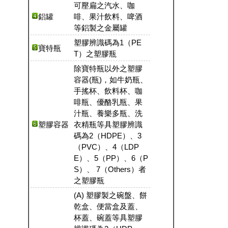
可壓扁之汽水、咖
鋁罐
啡、果汁飲料、啤酒
等鋁製之金屬罐
塑膠辨識碼為1（PE
寶特瓶
T）之塑膠瓶
除寶特瓶以外之塑膠
容器(瓶)，如牛奶瓶、
手搖杯、飲料杯、咖
啡瓶、優酪乳瓶、果
汁瓶、養樂多瓶、洗
塑膠容器
衣精瓶等具塑膠辨識
碼為2（HDPE）、3
（PVC）、4（LDP
E）、5（PP）、6（P
S）、 7（Others）者
之塑膠瓶
(A) 塑膠製之碗盤、餅
乾盒、便當盒及蓋、
杯蓋、碗蓋等具塑膠