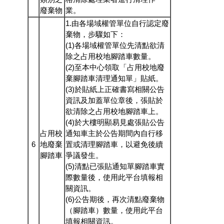
廢棄物
業。
1.由各場域權管單位自行認定廢
棄物，步驟如下：
(1)各場域權管單位先清點欲清
除之占用校地腳踏車數量。
(2)至本中心領取「占用校地廢
棄腳踏車清理通知單」貼紙。
(3)於貼紙上正確書寫相關公告
資訊及加蓋單位章後，張貼於
欲清除之占用校地腳踏車上。
(4)於大樓明顯易見處張貼公告
占用校
通知車主於公告期間內自行移
6
地廢棄
置或清理腳踏車，以避免後續
腳踏車
爭議發生。
(5)清點已張貼通知單腳踏車實
際數量後，使用此平台填報相
關資訊。
(6)公告期後，再次清點廢棄物
（腳踏車）數量，使用此平台
填報相關資訊。