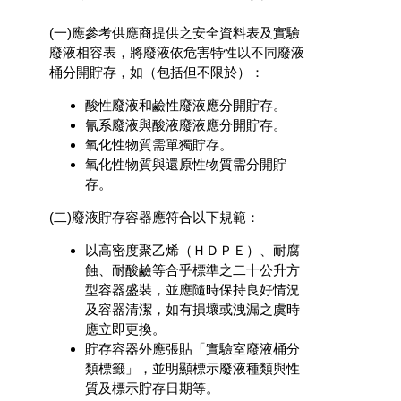
(一)應參考供應商提供之安全資料表及實驗
廢液相容表，將廢液依危害特性以不同廢液
桶分開貯存，如（包括但不限於）：
酸性廢液和鹼性廢液應分開貯存。
氰系廢液與酸液廢液應分開貯存。
氧化性物質需單獨貯存。
氧化性物質與還原性物質需分開貯
存。
(二)廢液貯存容器應符合以下規範：
以高密度聚乙烯（ＨＤＰＥ）、耐腐
蝕、耐酸鹼等合乎標準之二十公升方
型容器盛裝，並應隨時保持良好情況
及容器清潔，如有損壞或洩漏之虞時
應立即更換。
貯存容器外應張貼「實驗室廢液桶分
類標籤」，並明顯標示廢液種類與性
質及標示貯存日期等。