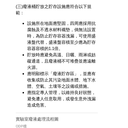
(三)廢液桶貯放之貯存設施應符合以下規
範：
設施所在地面應堅固，四周應採用抗
腐蝕及不透水材料襯墊，倘無法設置
時，為防止貯存容器洩漏，可使用盛
液盤代替，盛液盤容積至少應為貯存
容器容積的1.1倍。
貯放時應避免高溫、日曬、雨淋或妨
礙通道，且廢液桶不可堆疊並應遠離
火源。
應明顯標示「廢液貯存區」，並應有
收集或防止其污染地面水體、地下水
體、空氣、土壤等之設備或措施。
應指定專人管理，以維持良好狀態，
避免遭人任意取用，或發生意外洩漏
造成危害。
實驗室廢液處理流程圖
ODP檔