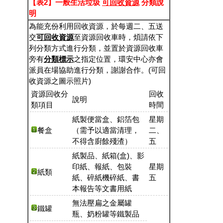
【表2】一般生活垃圾
可回收資源
分類說
明
為能充份利用回收資源，於每週二、五送
交
可回收資源
至資源回收車時，煩請依下
列分類方式進行分類，並置於資源回收車
旁有
分類標示
之指定位置，環安中心亦會
派員在場協助進行分類，謝謝合作。(
可回
收資源之圖示照片
)
資源回收分
回收
說明
類項目
時間
紙製便當盒、鋁箔包
星期
餐盒
（需予以適當清理，
二、
不得含廚餘殘渣）
五
紙製品、紙箱(盒)、影
印紙、報紙、包裝
星期
紙類
紙、碎紙機碎紙、書
五
本報告等文書用紙
無法壓扁之金屬罐
鐵罐
瓶、奶粉罐等鐵製品