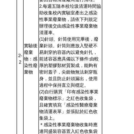
2.每週五隨本校垃圾清運時間協
助收集校內實驗室產出之感染
性事業廢棄物，請依下列規定
辦理後交由感染性事業廢棄物
清運車。
(1)針頭、針筒使用完畢後，廢
實驗後
棄針頭、針筒則應放入堅硬不
廢棄
易刺穿的容器內以避免針扎，
2-
物：感
前述容器應具備以下條件:由較
2
染性廢
厚的塑膠類材質製成，能夠有
棄物
密封蓋子，尖銳物無法刺穿瓶
身，並且防止針頭漏出，使用
過程中保持直立與穩定。
(2)自行購買「印有感染性事業
廢棄物標示」之紅色收集袋，
且確實填寫「感染性醫療廢棄
物清運表單」並張貼於紅色收
集袋上。
＊感染性事業廢棄物收集時應
連同盛裝容器置入紅色收集袋