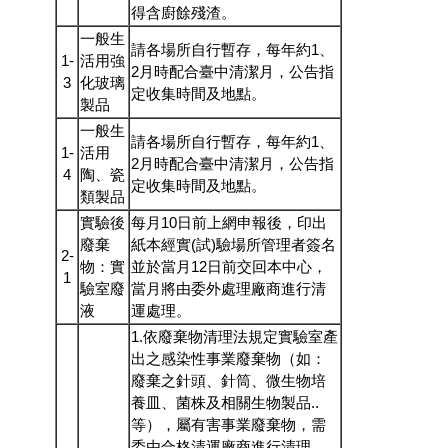
得含廚餘殘渣。
一般生
請各場所自行暫存，每年約1、
1-
活用強
2月時配合臺中清潔月，公告指
3
化玻璃
定收集時間及地點。
製品
一般生
請各場所自行暫存，每年約1、
1-
活用
2月時配合臺中清潔月，公告指
4
陶、瓷
定收集時間及地點。
類製品
實驗後
每月10日前上網申報後，印出
廢棄
紙本經實(試)驗場所管理者簽名
2-
物：實
並於當月12日前交回本中心，
1
驗室廢
當月將由委外處理廠商進行清
液
運處理。
1.依廢棄物清理法規定實驗室產
出之感染性事業廢棄物（如：
廢棄之針頭、針筒、微生物培
養皿、菌株及相關生物製品..
等），屬有害事業廢棄物，需
委由合格清運廠商進行清理。