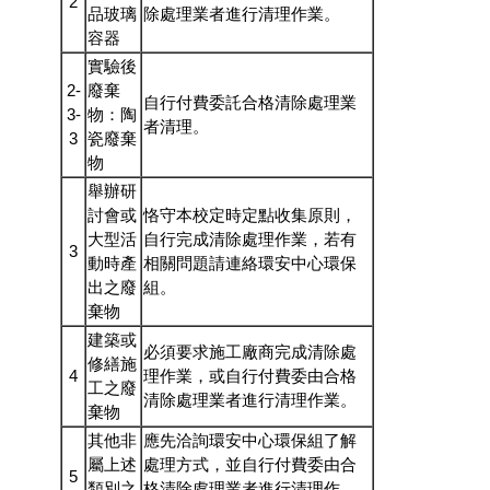
2
品玻璃
除處理業者進行清理作業。
容器
實驗後
2-
廢棄
自行付費委託合格清除處理業
3-
物：陶
者清理。
3
瓷廢棄
物
舉辦研
討會或
恪守本校定時定點收集原則，
大型活
自行完成清除處理作業，若有
3
動時產
相關問題請連絡環安中心環保
出之廢
組。
棄物
建築或
必須要求施工廠商完成清除處
修繕施
4
理作業，或自行付費委由合格
工之廢
清除處理業者進行清理作業。
棄物
其他非
應先洽詢環安中心環保組了解
屬上述
處理方式，並自行付費委由合
5
類別之
格清除處理業者進行清理作