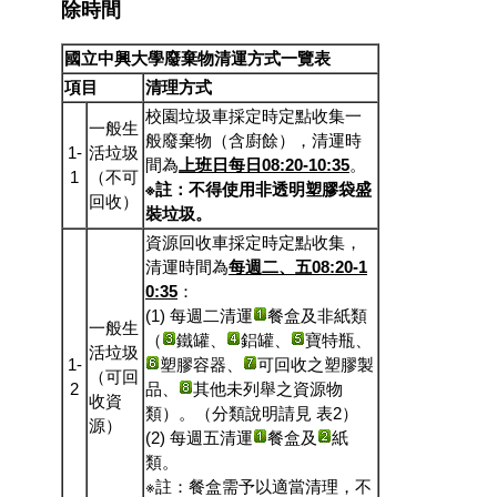
除時間
國立中興大學廢棄物清運方式一覽表
項目
清理方式
校園垃圾車採定時定點收集一
一般生
般廢棄物（含廚餘），清運時
1-
活垃圾
間為
上班日每日08:20-10:35
。
1
（不可
※註：不得使用非透明塑膠袋盛
回收）
裝垃圾。
資源回收車採定時定點收集，
清運時間為
每週二、五08:20-1
0:35
：
(1) 每週二清運
餐盒及非紙類
一般生
（
鐵罐、
鋁罐、
寶特瓶、
活垃圾
1-
塑膠容器、
可回收之塑膠製
（可回
2
品、
其他未列舉之資源物
收資
類）。（分類說明請見 表2）
源）
(2) 每週五清運
餐盒及
紙
類。
※註：餐盒需予以適當清理，不