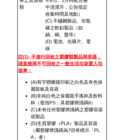
舉之資源物
年約1、2月時配合臺
類
中清潔月，公告指定
收集時間及地點）
(C) 不鏽鋼製品、非瓶
罐之軟鋁製品（如
鍋、碗、盤等）
(D) 電池、光碟片、電
線
註(1): 不進行回收之塑膠類製品與容器，
請直接與不可回收之一般生活垃圾置入垃
圾車：
(A)有字體圖樣印刷之白色及有色保
麗龍板及容器
(B)非純白色之保麗龍手搖杯及飲料
杯（發泡PS，具塑膠辨識碼6）
(C)未有任何塑膠辨識碼之塑膠容器
或製品
(D)生質塑膠（PLA）製品及容器
（屬塑膠辨識碼為7但有標示「PL
A」者）