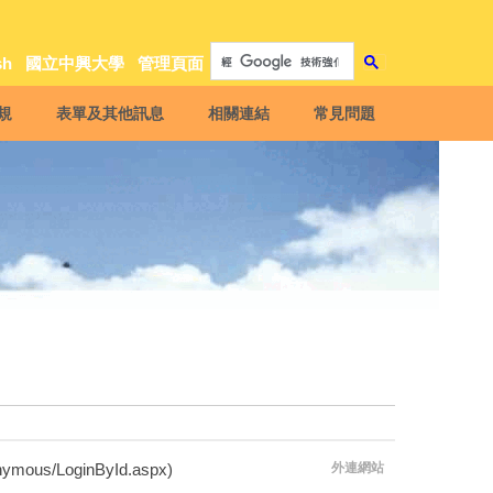
sh
國立中興大學
管理頁面
規
表單及其他訊息
相關連結
常見問題
mous/LoginById.aspx)
外連網站