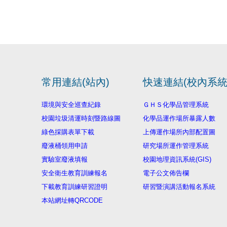
常用連結(站內)
快速連結(校內系統
環境與安全巡查紀錄
ＧＨＳ化學品管理系統
校園垃圾清運時刻暨路線圖
化學品運作場所暴露人數
綠色採購表單下載
上傳運作場所內部配置圖
廢液桶領用申請
研究場所運作管理系統
實驗室廢液填報
校園地理資訊系統(GIS)
安全衛生教育訓練報名
電子公文佈告欄
下載教育訓練研習證明
研習暨演講活動報名系統
本站網址轉QRCODE