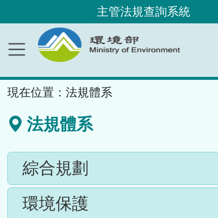
主管法規查詢系統
跳
到
主
要
內
容
區
塊
::
現在位置：
法規體系
法規體系
綜合規劃
環境保護