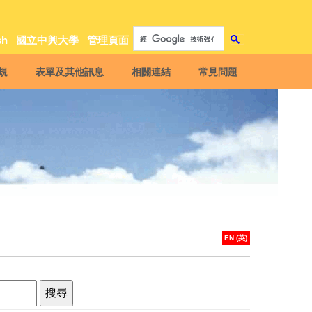
sh
國立中興大學
管理頁面
規
表單及其他訊息
相關連結
常見問題
EN (英)