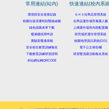
常用連結(站內)
快速連結(校內系統
環境與安全巡查紀錄
ＧＨＳ化學品管理系統
校園垃圾清運時刻暨路線圖
化學品運作場所暴露人數
綠色採購表單下載
上傳運作場所內部配置圖
廢液桶領用申請
研究場所運作管理系統
實驗室廢液填報
校園地理資訊系統(GIS)
安全衛生教育訓練報名
電子公文佈告欄
下載教育訓練研習證明
研習暨演講活動報名系統
本站網址轉QRCODE