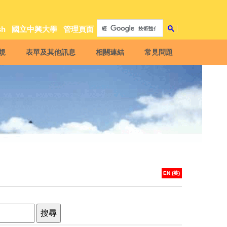
sh
國立中興大學
管理頁面
規
表單及其他訊息
相關連結
常見問題
EN (英)