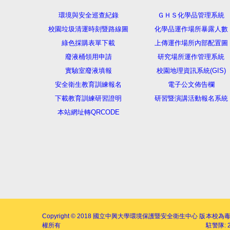
環境與安全巡查紀錄
ＧＨＳ化學品管理系統
校園垃圾清運時刻暨路線圖
化學品運作場所暴露人數
綠色採購表單下載
上傳運作場所內部配置圖
廢液桶領用申請
研究場所運作管理系統
實驗室廢液填報
校園地理資訊系統(GIS)
安全衛生教育訓練報名
電子公文佈告欄
下載教育訓練研習證明
研習暨演講活動報名系統
本站網址轉QRCODE
Copyright © 2018
國立中興大學環境保護暨安全衛生中心
版
本校為
權所有
駐警隊: 2