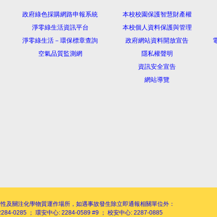
政府綠色採購網路申報系統
本校校園保護智慧財產權
淨零綠生活資訊平台
本校個人資料保護與管理
淨零綠生活－環保標章查詢
政府網站資料開放宣告
電
空氣品質監測網
隱私權聲明
資訊安全宣告
網站導覽
毒性及關注化學物質運作場所，如遇事故發生除立即通報相關單位外：
284-0285 ； 環安中心: 2284-0589 #9 ； 校安中心: 2287-0885