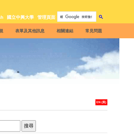
sh
國立中興大學
管理頁面
規
表單及其他訊息
相關連結
常見問題
EN (英)