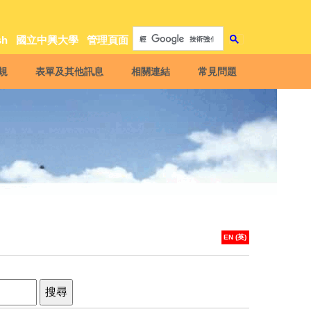
sh
國立中興大學
管理頁面
規
表單及其他訊息
相關連結
常見問題
EN (英)