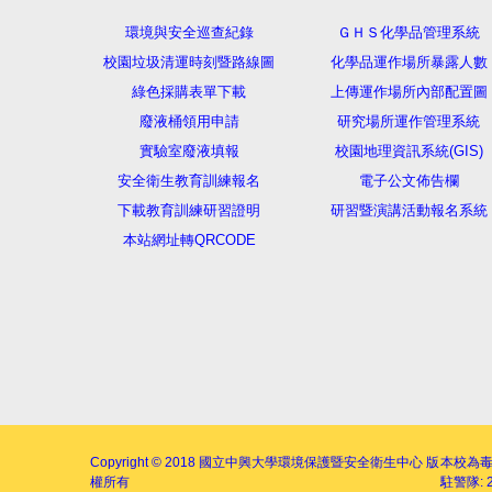
環境與安全巡查紀錄
ＧＨＳ化學品管理系統
校園垃圾清運時刻暨路線圖
化學品運作場所暴露人數
綠色採購表單下載
上傳運作場所內部配置圖
廢液桶領用申請
研究場所運作管理系統
實驗室廢液填報
校園地理資訊系統(GIS)
安全衛生教育訓練報名
電子公文佈告欄
下載教育訓練研習證明
研習暨演講活動報名系統
本站網址轉QRCODE
Copyright © 2018
國立中興大學環境保護暨安全衛生中心
版
本校為
權所有
駐警隊: 2