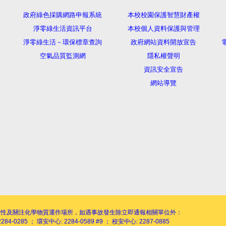
政府綠色採購網路申報系統
本校校園保護智慧財產權
淨零綠生活資訊平台
本校個人資料保護與管理
淨零綠生活－環保標章查詢
政府網站資料開放宣告
電
空氣品質監測網
隱私權聲明
資訊安全宣告
網站導覽
毒性及關注化學物質運作場所，如遇事故發生除立即通報相關單位外：
284-0285 ； 環安中心: 2284-0589 #9 ； 校安中心: 2287-0885