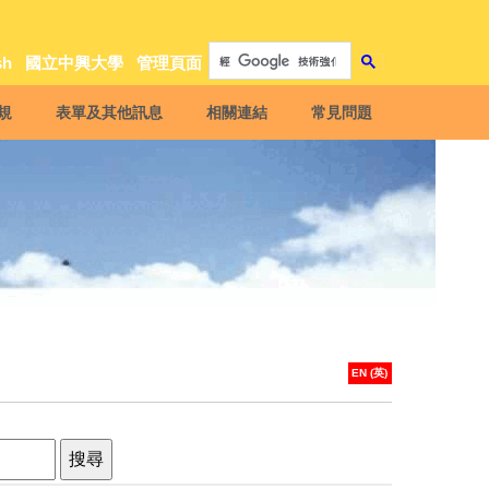
sh
國立中興大學
管理頁面
規
表單及其他訊息
相關連結
常見問題
EN (英)