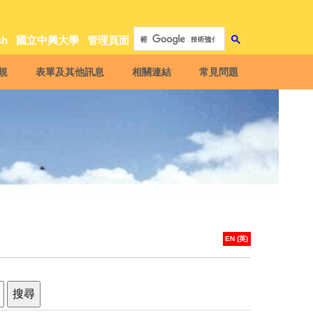
sh
國立中興大學
管理頁面
規
表單及其他訊息
相關連結
常見問題
EN (英)