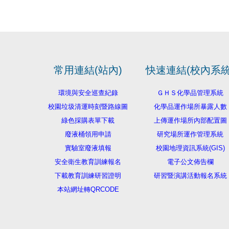
常用連結(站內)
快速連結(校內系統
環境與安全巡查紀錄
ＧＨＳ化學品管理系統
校園垃圾清運時刻暨路線圖
化學品運作場所暴露人數
綠色採購表單下載
上傳運作場所內部配置圖
廢液桶領用申請
研究場所運作管理系統
實驗室廢液填報
校園地理資訊系統(GIS)
安全衛生教育訓練報名
電子公文佈告欄
下載教育訓練研習證明
研習暨演講活動報名系統
本站網址轉QRCODE