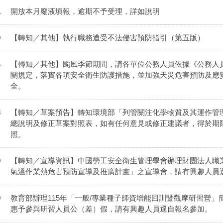
1
開放本月廢液填報，逾期不予受理，詳如說明
9
【轉知／其他】執行職務遭受不法侵害預防指引（第五版）
4
【轉知／其他】颱風季節期間，請各單位公務人員依據《公務人
關規定，落實各項安全衛生防護措施，並加強天災危害預防及應
全。
3
【轉知／草案預告】轉知環境部「列管關注化學物質及其運作管
總說明及修正草案對照表，如有任何意見或修正建議者，得於期
照。
0
【轉知／宣導資訊】中國勞工安全衛生管理學會辦理財團法人職業
氣溫作業熱危害預防宣導及推廣計畫」之宣導會，請有興趣人員
9
教育部辦理115年「一般/專業種子師資增能回訓暨觀摩研習營
惠予參與研習人員公（差）假，請有興趣人員逕自報名參加。