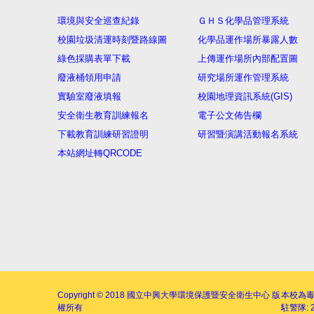
環境與安全巡查紀錄
ＧＨＳ化學品管理系統
校園垃圾清運時刻暨路線圖
化學品運作場所暴露人數
綠色採購表單下載
上傳運作場所內部配置圖
廢液桶領用申請
研究場所運作管理系統
實驗室廢液填報
校園地理資訊系統(GIS)
安全衛生教育訓練報名
電子公文佈告欄
下載教育訓練研習證明
研習暨演講活動報名系統
本站網址轉QRCODE
Copyright © 2018
國立中興大學環境保護暨安全衛生中心
版
本校為
權所有
駐警隊: 2