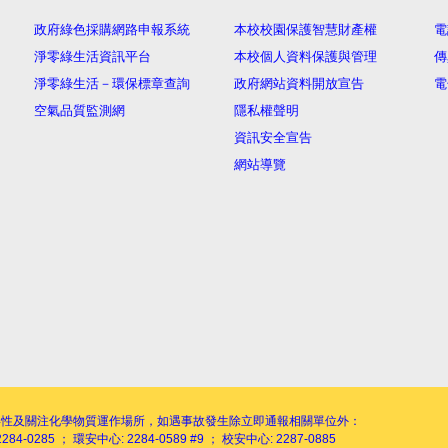
政府綠色採購網路申報系統
本校校園保護智慧財產權
電
淨零綠生活資訊平台
本校個人資料保護與管理
傳
淨零綠生活－環保標章查詢
政府網站資料開放宣告
電
空氣品質監測網
隱私權聲明
資訊安全宣告
網站導覽
毒性及關注化學物質運作場所，如遇事故發生除立即通報相關單位外：
284-0285 ； 環安中心: 2284-0589 #9 ； 校安中心: 2287-0885