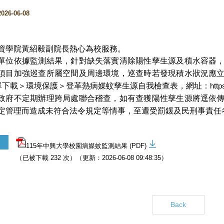
6-06-08
資學院黃紹毅副院長熱心為校服務。
單位依據監測結果，針對缺失落實清除陽性孳生源及積水容器
項目加強巡查所屬空間及周邊環境，巡查時若發現積水狀況應
單下載＞環境保護＞登革熱病媒蚊孳生源自我檢查表，網址：
http
政府不定期辦理跨局處聯合稽查，如有查獲陽性孳生源將逕依
定管理而造成未符合法令規定等情事，至遭受罰鍰及民刑事責任
115年中興大學校園病媒蚊監測結果 (PDF)
（已被下載 232 次）（更新：2026-06-08 09:48:35）
Back