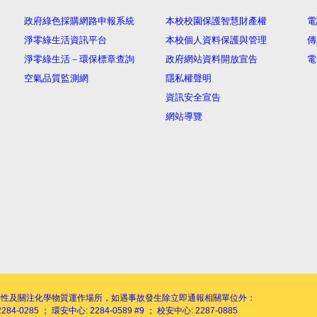
政府綠色採購網路申報系統
本校校園保護智慧財產權
電
淨零綠生活資訊平台
本校個人資料保護與管理
傳
淨零綠生活－環保標章查詢
政府網站資料開放宣告
電
空氣品質監測網
隱私權聲明
資訊安全宣告
網站導覽
毒性及關注化學物質運作場所，如遇事故發生除立即通報相關單位外：
284-0285 ； 環安中心: 2284-0589 #9 ； 校安中心: 2287-0885