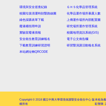
環境與安全巡查紀錄
ＧＨＳ化學品管理系統
校園垃圾清運時刻暨路線圖
化學品運作場所暴露人數
綠色採購表單下載
上傳運作場所內部配置圖
廢液桶領用申請
研究場所運作管理系統
實驗室廢液填報
校園地理資訊系統(GIS)
安全衛生教育訓練報名
電子公文佈告欄
下載教育訓練研習證明
研習暨演講活動報名系統
本站網址轉QRCODE
Copyright © 2018
國立中興大學環境保護暨安全衛生中心
版
本校為
權所有
駐警隊: 2