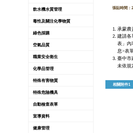
張貼時間：202
飲水機水質管理
毒性及關注化學物質
承蒙農
綠色採購
建請各
表」內
空氣品質
息>表
職業安全衛生
臺中市
未依規
化學品管理
特殊有害物質
相關附件1
特殊危險機具
自動檢查表單
宣導資料
健康管理