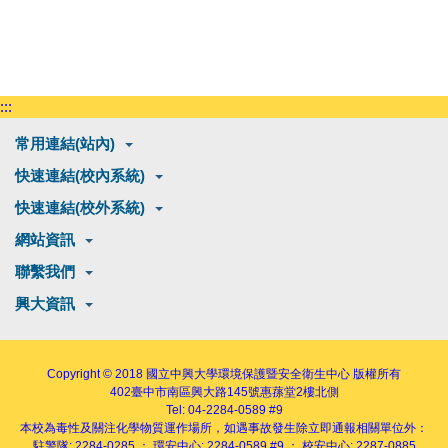
:::
常用連結(站內)
快速連結(校內系統)
快速連結(校外系統)
網站資訊
聯繫我們
興大資訊
Copyright © 2018
國立中興大學環境保護暨安全衛生中心
版權所有
402
臺中市南區興大路145號
惠蓀堂2樓北側
Tel: 04-2284-0589 #9
本校為毒性及關注化學物質運作場所，如遇事故發生除立即通報相關單位外：
駐警隊: 2284-0285 ； 環安中心: 2284-0589 #9 ； 校安中心: 2287-0885