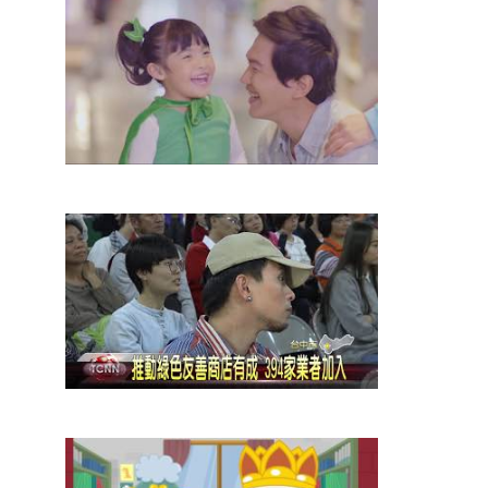
環保標章產品讓你環保生活，環抱精彩
(
資訊來源*
) 觀看次數： 4845 次
推動綠色友善商店有成 394家業者加入
(
資訊來源*
) 觀看次數： 5215 次