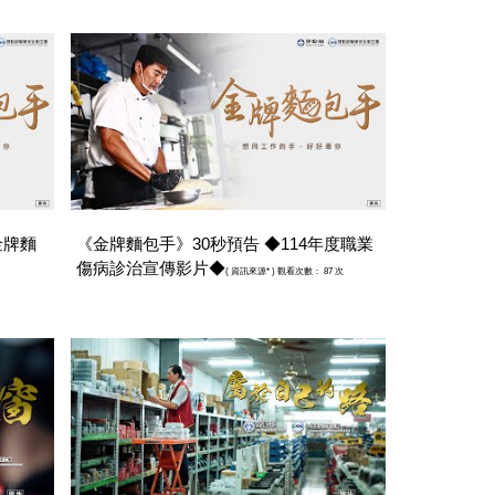
金牌麵
《金牌麵包手》30秒預告 ◆114年度職業
傷病診治宣傳影片◆
(
資訊來源*
) 觀看次數： 87 次