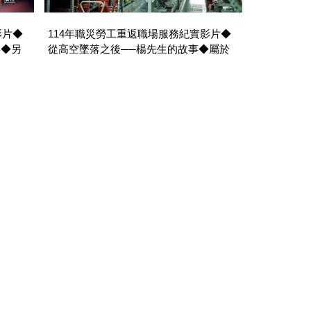
影片◆
114年職災勞工重返職場服務紀實影片◆
事◆另
從高空墜落之後──楊先生的故事◆屬於
自己的路◆
(
資訊來源*
) 觀看次數： 95 次