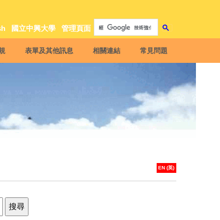
sh
國立中興大學
管理頁面
規
表單及其他訊息
相關連結
常見問題
EN (英)