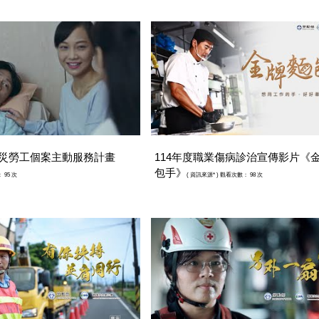
職災勞工個案主動服務計畫
114年度職業傷病診治宣傳影片《
包手》
 95 次
(
資訊來源*
) 觀看次數： 98 次