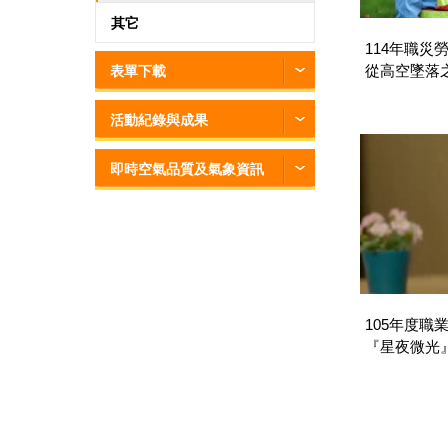
其它
114年職災
從高空墜落
表單下載
扶持 並肩同
活動紀錄與成果
即時空氣品質及氣象資訊
105年度職
『星夜微光