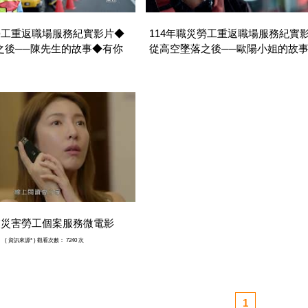
勞工重返職場服務紀實影片◆
114年職災勞工重返職場服務紀實
之後──陳先生的故事◆有你
從高空墜落之後──歐陽小姐的故
行◆
外一扇窗◆
(
資訊來源*
) 觀看次數： 101 次
(
資訊來源*
) 觀看次數： 94 次
業災害勞工個案服務微電影
』
(
資訊來源*
) 觀看次數： 7240 次
1