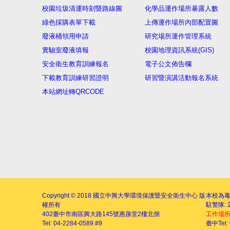
校園垃圾清運時刻暨路線圖
化學品運作場所暴露人數
綠色採購表單下載
上傳運作場所內部配置圖
廢液桶領用申請
研究場所運作管理系統
實驗室廢液填報
校園地理資訊系統(GIS)
安全衛生教育訓練報名
電子公文佈告欄
下載教育訓練研習證明
研習暨演講活動報名系統
本站網址轉QRCODE
Copyright © 2018
國立中興大學環境保護暨安全衛生中心
版
本校為
權所有
駐警隊: 2
402
臺中市南區興大路145號
惠蓀堂2樓北側
工作場
Tel: 04-2284-0589 #9
臺中Tel: 