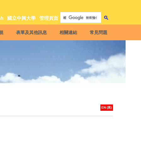
sh
國立中興大學
管理頁面
規
表單及其他訊息
相關連結
常見問題
EN (英)