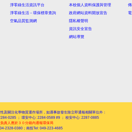
淨零綠生活資訊平台
本校個人資料保護與管理
傳
淨零綠生活－環保標章查詢
政府網站資料開放宣告
電
空氣品質監測網
隱私權聲明
資訊安全宣告
網站導覽
毒性及關注化學物質運作場所，如遇事故發生除立即通報相關單位外：
284-0285 ； 環安中心: 2284-0589 #9 ； 校安中心: 2287-0885
所負責人應於３０分鐘內通報環保局
04-2328-0380；南投Tel: 049-223-4685